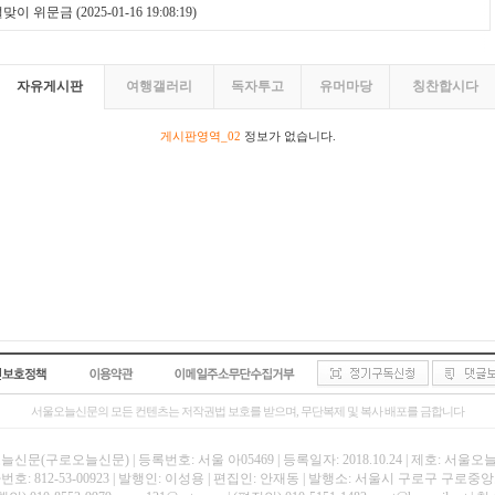
 설맞이 위문금
(2025-01-16 19:08:19)
자유게시판
여행갤러리
독자투고
유머마당
칭찬합시다
게시판영역_02
정보가 없습니다.
서울오늘신문의 모든 컨텐츠는 저작권법 보호를 받으며, 무단복제 및 복사 배포를 금합니다
신문(구로오늘신문) | 등록번호: 서울 아05469 | 등록일자: 2018.10.24 | 제호: 서울
호: 812-53-00923 | 발행인: 이성용 | 편집인: 안재동 | 발행소: 서울시 구로구 구로중앙로