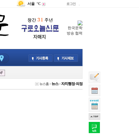
서울
°C
로그인
.
한국문학
방송 협력
뉴스
자치행정·의정
뉴스홈
>
>