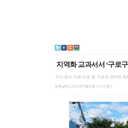
지역화 교과서서 ‘구로구
구스‧로이‧지유‧아로 등 구로구 SNS에 캐
등록날짜 [ 2025년01월20일 11시57분 ]