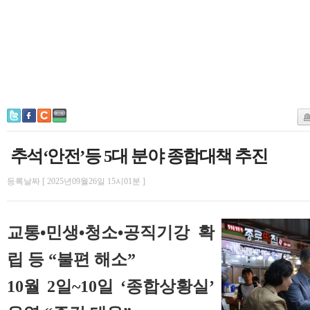
추석‘안전’등 5대 분야 종합대책 추진
등록날짜 [ 2025년09월26일 15시01분 ]
교통•민생•청소•공직기강 확
립 등 “불편 해소”
10월 2일~10일 ‘종합상황실’