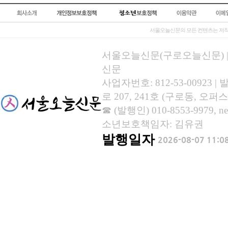
서울오늘신문의 모든 컨텐츠는 저작
서울오늘신문(구로오늘신문) | 등록
신문
사업자번호: 812-53-00923
로 207, 241호 (구로동, 오퍼스
☎ (발행인) 010-8553-9979, new
소년보호책임자: 김유권
발행일자