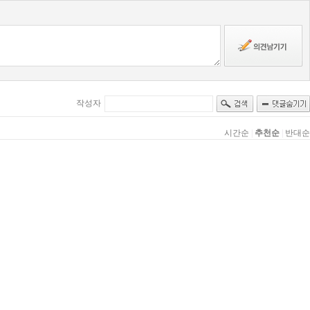
작성자
시간순
|
추천순
|
반대순