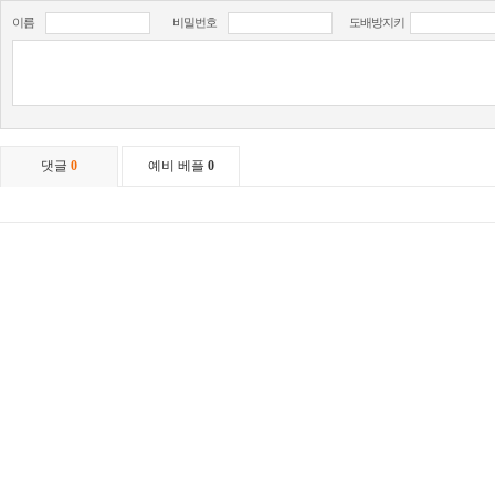
이름
비밀번호
도배방지키
댓글
0
예비 베플
0