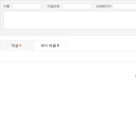
이름
비밀번호
도배방지키
댓글
0
예비 베플
0