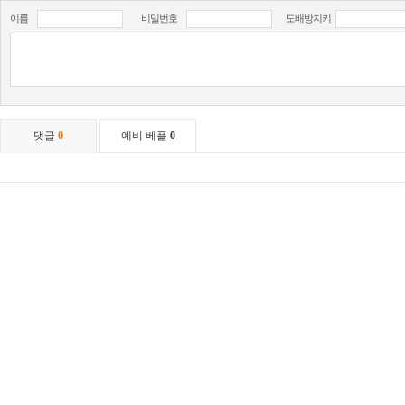
이름
비밀번호
도배방지키
댓글
0
예비 베플
0