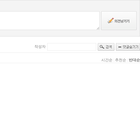
작성자
시간순
|
추천순
|
반대순