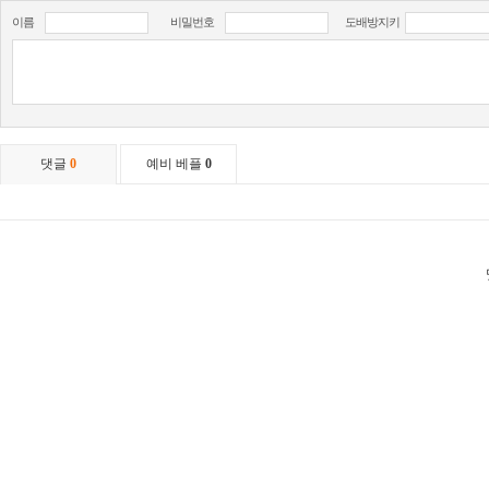
이름
비밀번호
도배방지키
댓글
0
예비 베플
0