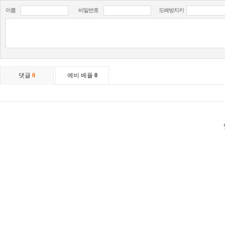
이름
비밀번호
도배방지키
댓글
0
예비 베플
0