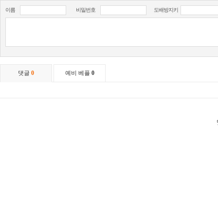
이름
비밀번호
도배방지키
댓글
0
예비 베플
0