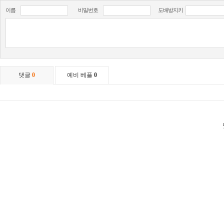
이름
비밀번호
도배방지키
댓글
0
예비 베플
0