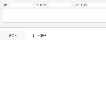
이름
비밀번호
도배방지키
댓글
0
예비 베플
0