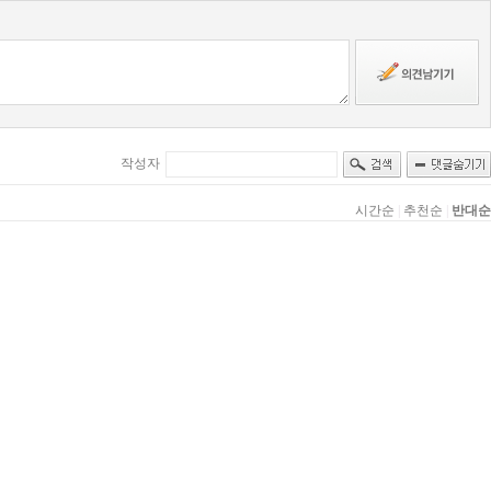
작성자
시간순
|
추천순
|
반대순