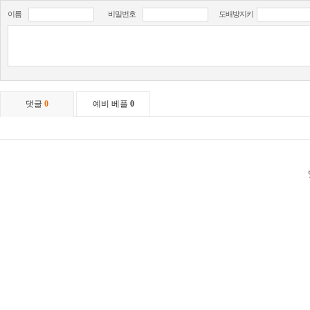
이름
비밀번호
도배방지키
댓글
0
예비 베플
0