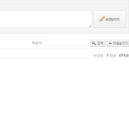
작성자
시간순
|
추천순
|
반대순