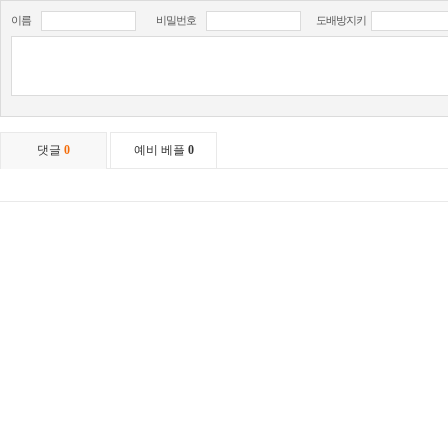
이름
비밀번호
도배방지키
댓글
0
예비 베플
0