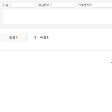
이름
비밀번호
도배방지키
댓글
0
예비 베플
0