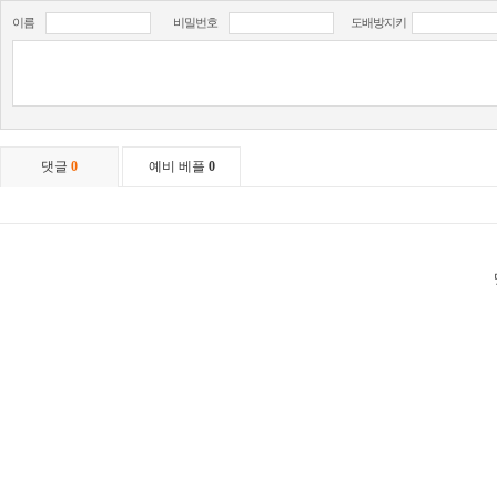
이름
비밀번호
도배방지키
댓글
0
예비 베플
0