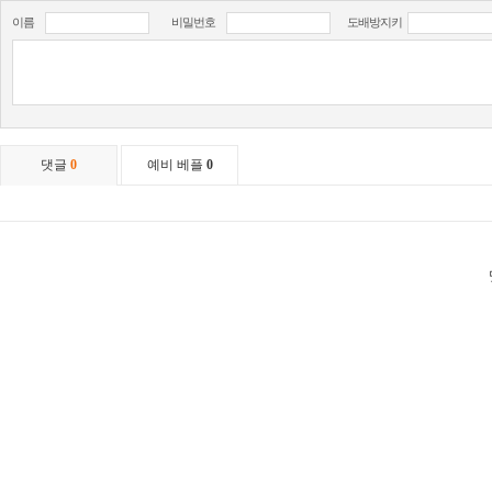
이름
비밀번호
도배방지키
댓글
0
예비 베플
0