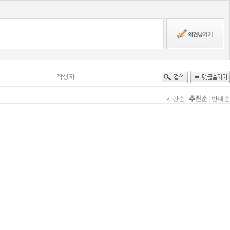
작성자
시간순
|
추천순
|
반대순