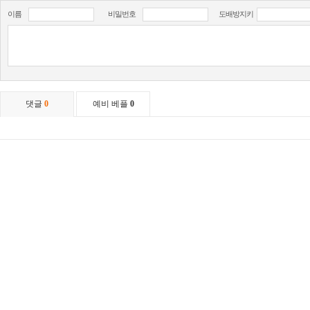
이름
비밀번호
도배방지키
댓글
0
예비 베플
0