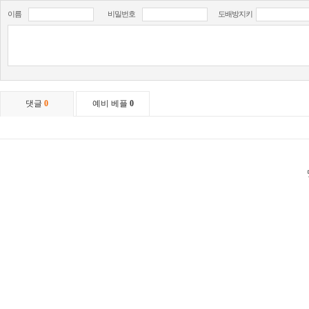
이름
비밀번호
도배방지키
댓글
0
예비 베플
0