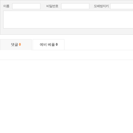
이름
비밀번호
도배방지키
댓글
0
예비 베플
0