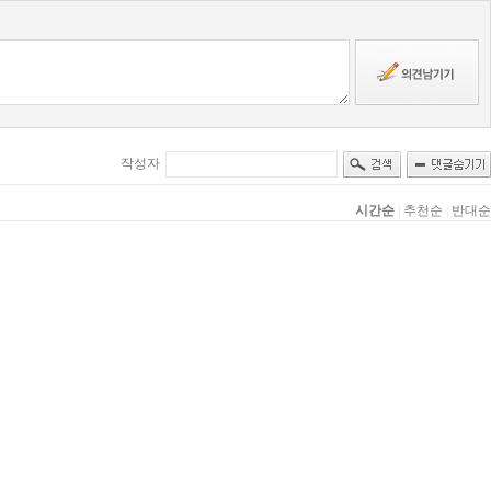
작성자
시간순
|
추천순
|
반대순