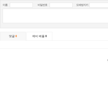
이름
비밀번호
도배방지키
댓글
0
예비 베플
0