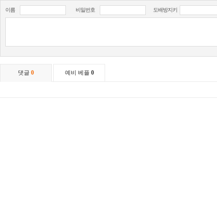
이름
비밀번호
도배방지키
댓글
0
예비 베플
0