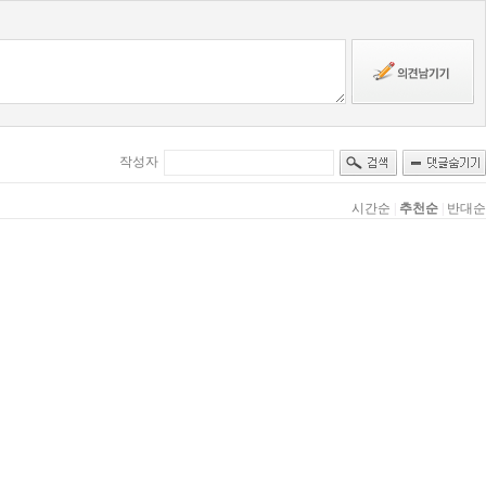
작성자
시간순
|
추천순
|
반대순