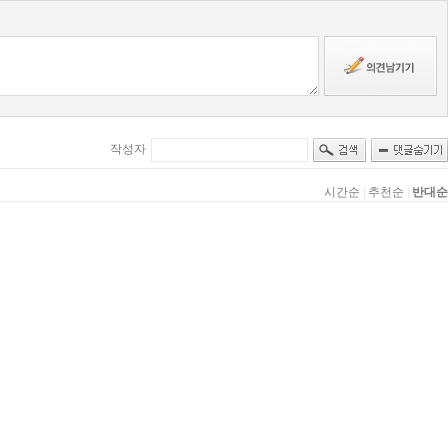
작성자
시간순
|
추천순
|
반대순