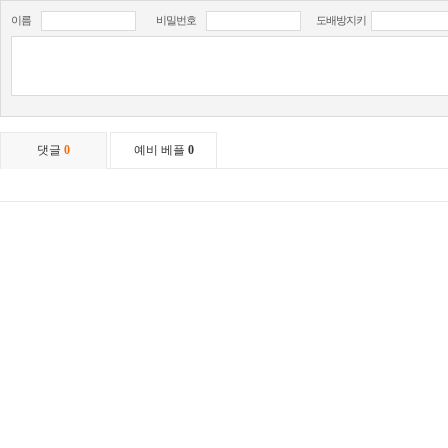
이름
비밀번호
도배방지키
댓글
0
예비 베플
0