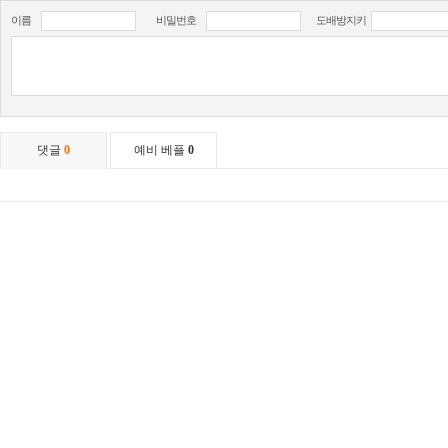
이름
비밀번호
도배방지키
댓글
0
예비 베플
0