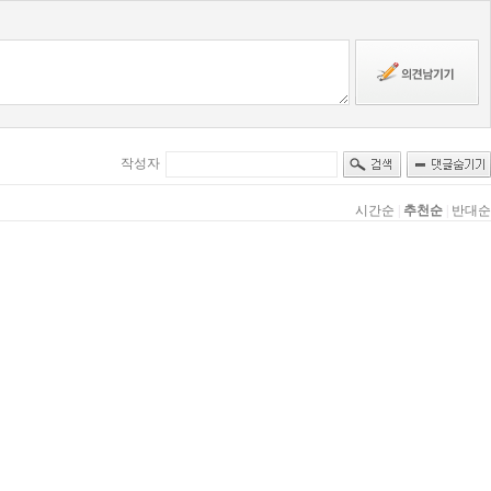
작성자
시간순
|
추천순
|
반대순