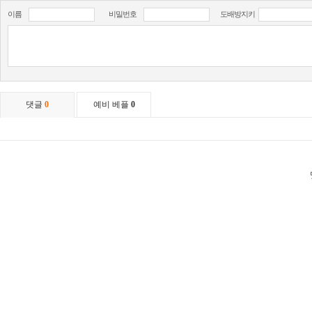
이름
비밀번호
도배방지키
댓글
0
예비 베플
0