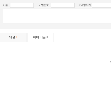
이름
비밀번호
도배방지키
댓글
0
예비 베플
0