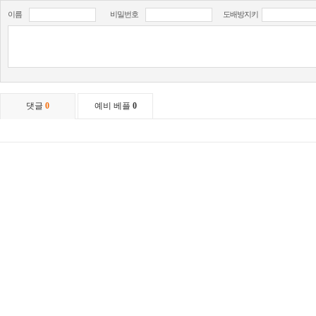
이름
비밀번호
도배방지키
댓글
0
예비 베플
0