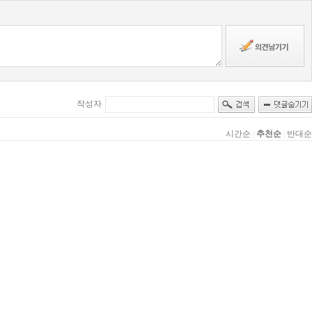
작성자
시간순
|
추천순
|
반대순