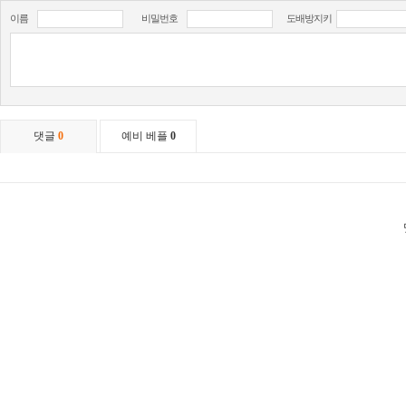
이름
비밀번호
도배방지키
댓글
0
예비 베플
0