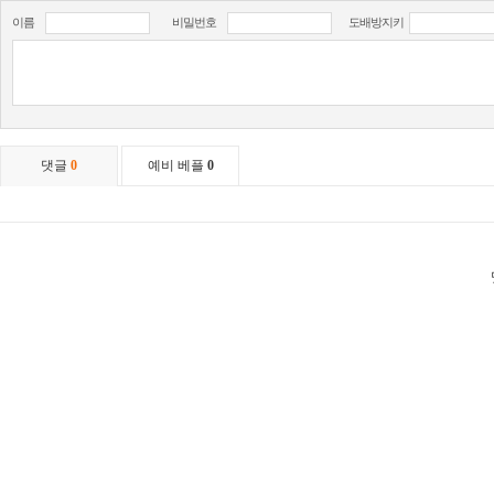
이름
비밀번호
도배방지키
댓글
0
예비 베플
0