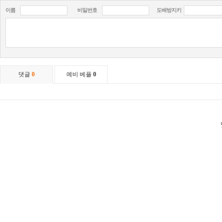
이름
비밀번호
도배방지키
댓글
0
예비 베플
0