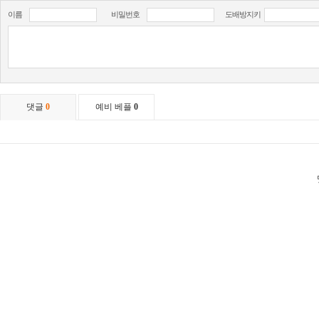
이름
비밀번호
도배방지키
댓글
0
예비 베플
0