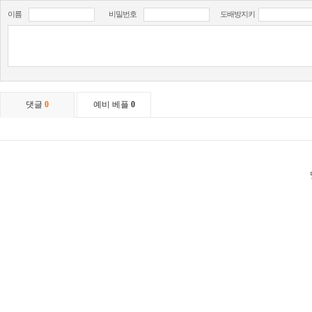
이름
비밀번호
도배방지키
댓글
0
예비 베플
0