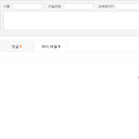
이름
비밀번호
도배방지키
댓글
0
예비 베플
0