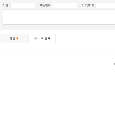
이름
비밀번호
도배방지키
댓글
0
예비 베플
0