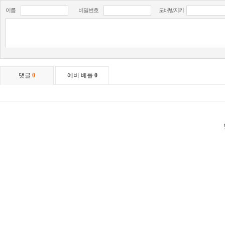
이름
비밀번호
도배방지키
댓글
0
예비 베플
0