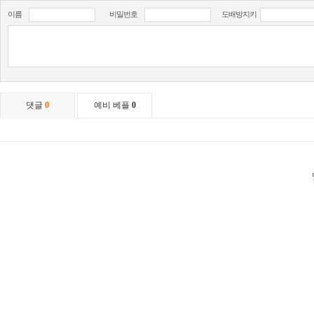
이름
비밀번호
도배방지키
댓글
0
예비 베플
0