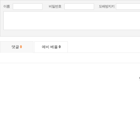
이름
비밀번호
도배방지키
댓글
0
예비 베플
0