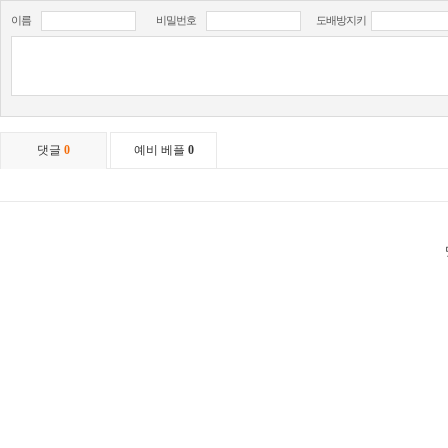
이름
비밀번호
도배방지키
댓글
0
예비 베플
0