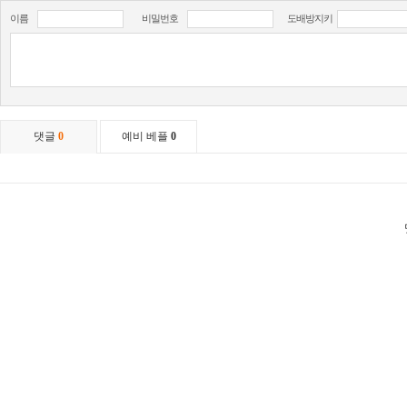
이름
비밀번호
도배방지키
댓글
0
예비 베플
0