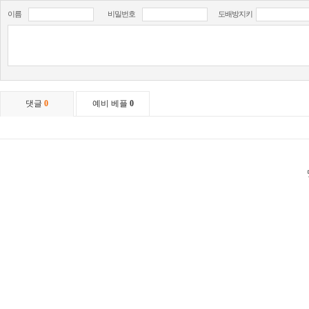
이름
비밀번호
도배방지키
댓글
0
예비 베플
0