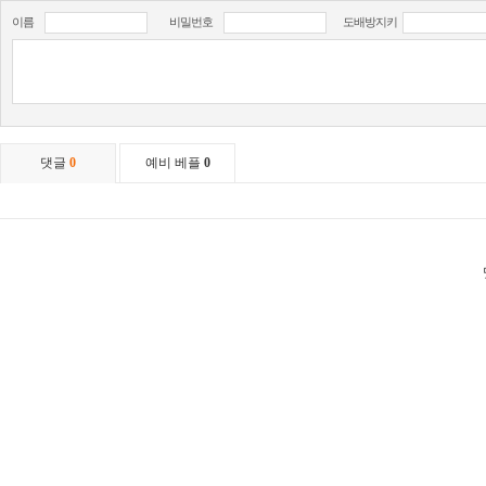
이름
비밀번호
도배방지키
댓글
0
예비 베플
0