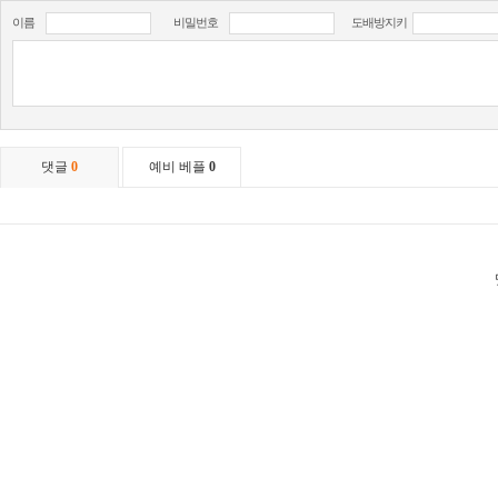
이름
비밀번호
도배방지키
댓글
0
예비 베플
0