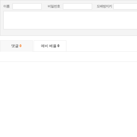
이름
비밀번호
도배방지키
댓글
0
예비 베플
0