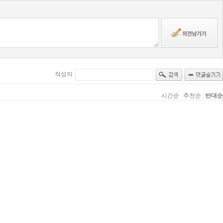
작성자
시간순
|
추천순
|
반대순