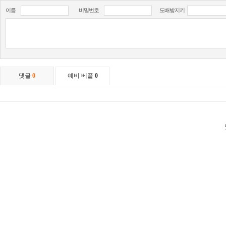
이름
비밀번호
도배방지키
댓글
0
예비 베플
0