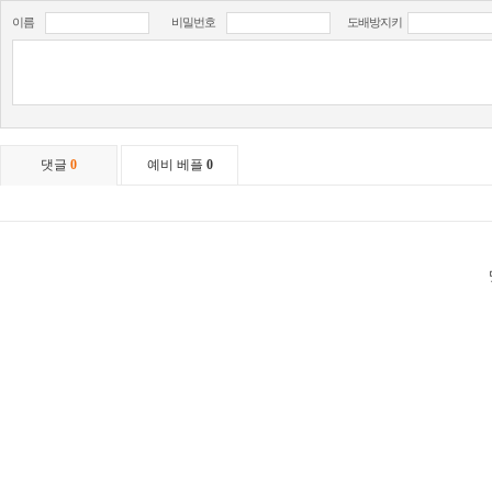
이름
비밀번호
도배방지키
댓글
0
예비 베플
0