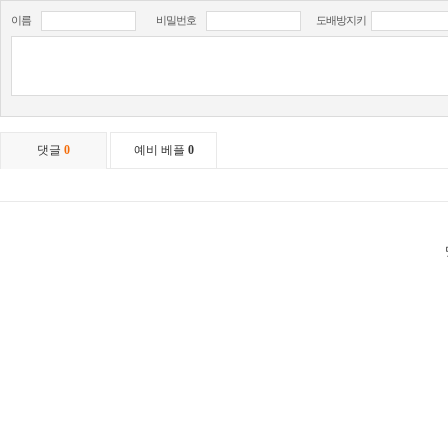
이름
비밀번호
도배방지키
댓글
0
예비 베플
0