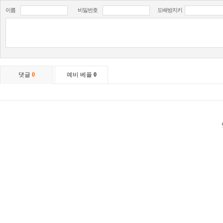
이름
비밀번호
도배방지키
댓글
0
예비 베플
0