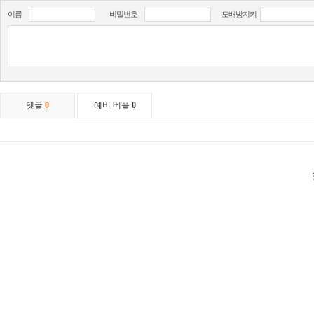
이름
비밀번호
도배방지키
댓글
0
예비 베플
0