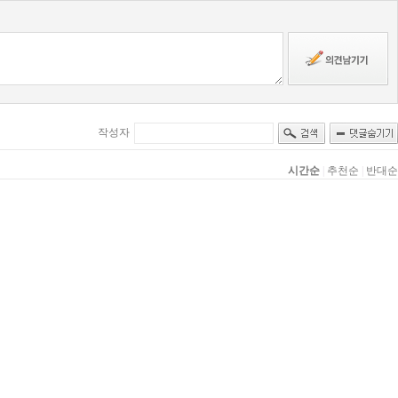
작성자
시간순
|
추천순
|
반대순