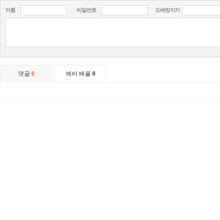
이름
비밀번호
도배방지키
댓글
0
예비 베플
0