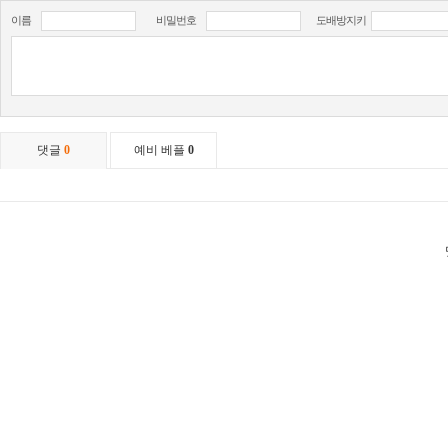
이름
비밀번호
도배방지키
댓글
0
예비 베플
0