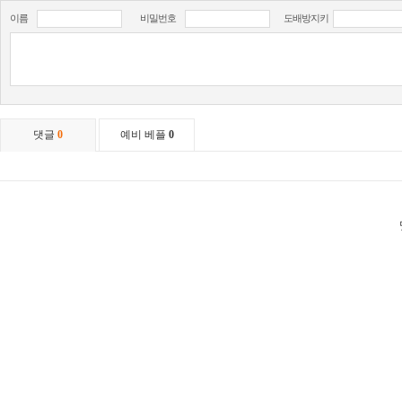
이름
비밀번호
도배방지키
댓글
0
예비 베플
0